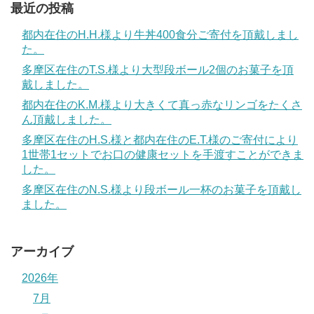
最近の投稿
都内在住のH.H.様より牛丼400食分ご寄付を頂戴しまし
た。
多摩区在住のT.S.様より大型段ボール2個のお菓子を頂
戴しました。
都内在住のK.M.様より大きくて真っ赤なリンゴをたくさ
ん頂戴しました。
多摩区在住のH.S.様と都内在住のE.T.様のご寄付により
1世帯1セットでお口の健康セットを手渡すことができま
した。
多摩区在住のN.S.様より段ボール一杯のお菓子を頂戴し
ました。
アーカイブ
2026年
7月