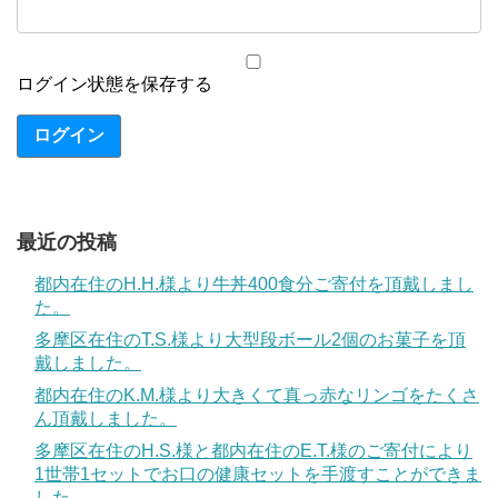
ログイン状態を保存する
ログイン
最近の投稿
都内在住のH.H.様より牛丼400食分ご寄付を頂戴しまし
た。
多摩区在住のT.S.様より大型段ボール2個のお菓子を頂
戴しました。
都内在住のK.M.様より大きくて真っ赤なリンゴをたくさ
ん頂戴しました。
多摩区在住のH.S.様と都内在住のE.T.様のご寄付により
1世帯1セットでお口の健康セットを手渡すことができま
した。