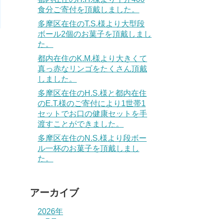
食分ご寄付を頂戴しました。
多摩区在住のT.S.様より大型段
ボール2個のお菓子を頂戴しまし
た。
都内在住のK.M.様より大きくて
真っ赤なリンゴをたくさん頂戴
しました。
多摩区在住のH.S.様と都内在住
のE.T.様のご寄付により1世帯1
セットでお口の健康セットを手
渡すことができました。
多摩区在住のN.S.様より段ボー
ル一杯のお菓子を頂戴しまし
た。
アーカイブ
2026年