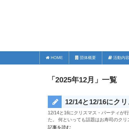
HOME
団体概要
活動内
「
2025年12月
」
一覧
12/14と12/1
12/14と16にクリスマス・パーティ
た。 何といっても話題はお寿司のクリスマ
記事を読む