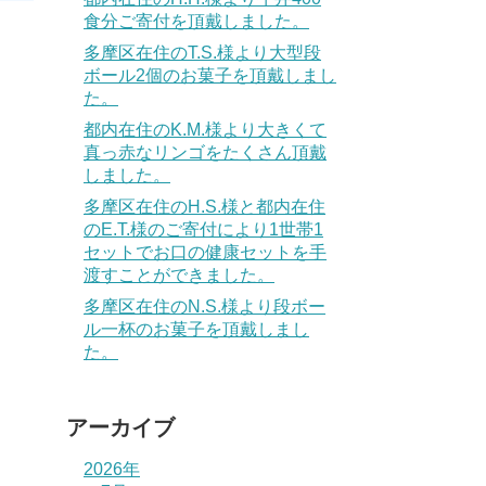
食分ご寄付を頂戴しました。
多摩区在住のT.S.様より大型段
ボール2個のお菓子を頂戴しまし
た。
都内在住のK.M.様より大きくて
真っ赤なリンゴをたくさん頂戴
しました。
多摩区在住のH.S.様と都内在住
のE.T.様のご寄付により1世帯1
セットでお口の健康セットを手
渡すことができました。
多摩区在住のN.S.様より段ボー
ル一杯のお菓子を頂戴しまし
た。
アーカイブ
2026年