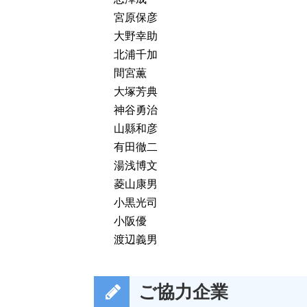
宮原保彦
大野幸助
北浦千加
間宮薫
大塚芳典
神谷勇治
山縣和彦
有田徹二
湯浅博文
菱山康男
小黒光司
小阪優
渡辺義男
ご協力企業