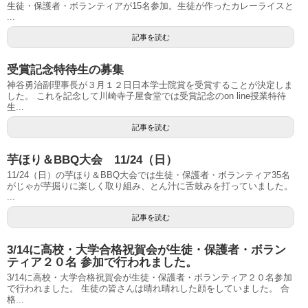
生徒・保護者・ボランティアが15名参加。生徒が作ったカレーライスと
...
記事を読む
受賞記念特待生の募集
神谷勇治副理事長が３月１２日日本学士院賞を受賞することが決定しま
した。 これを記念して川崎寺子屋食堂では受賞記念のon line授業特待
生...
記事を読む
芋ほり＆BBQ大会 11/24（日）
11/24（日）の芋ほり＆BBQ大会では生徒・保護者・ボランティア35名
がじゃが芋掘りに楽しく取り組み、とん汁に舌鼓みを打っていました。
...
記事を読む
3/14に高校・大学合格祝賀会が生徒・保護者・ボラン
ティア２０名 参加で行われました。
3/14に高校・大学合格祝賀会が生徒・保護者・ボランティア２０名参加
で行われました。 生徒の皆さんは晴れ晴れした顔をしていました。 合
格...