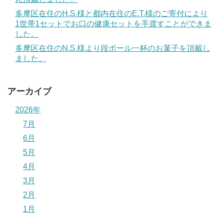
多摩区在住のH.S.様と都内在住のE.T.様のご寄付により
1世帯1セットでお口の健康セットを手渡すことができま
した。
多摩区在住のN.S.様より段ボール一杯のお菓子を頂戴し
ました。
アーカイブ
2026年
7月
6月
5月
4月
3月
2月
1月