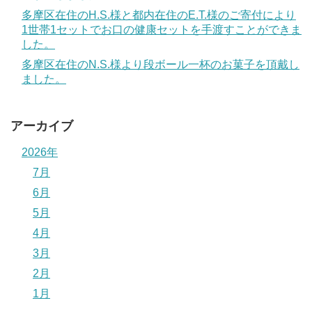
多摩区在住のH.S.様と都内在住のE.T.様のご寄付により
1世帯1セットでお口の健康セットを手渡すことができま
した。
多摩区在住のN.S.様より段ボール一杯のお菓子を頂戴し
ました。
アーカイブ
2026年
7月
6月
5月
4月
3月
2月
1月