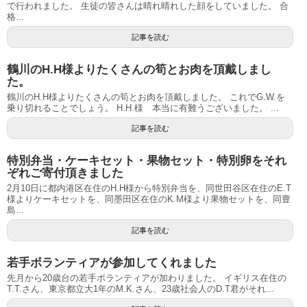
で行われました。 生徒の皆さんは晴れ晴れした顔をしていました。 合
格...
記事を読む
鶴川のH.H様よりたくさんの筍とお肉を頂戴しまし
た。
鶴川のH.H様よりたくさんの筍とお肉を頂戴しました。 これでG.W.を
乗り切れることでしょう。 H.H.様 本当に有難うございました。 ...
記事を読む
特別弁当・ケーキセット・果物セット・特別卵をそれ
ぞれご寄付頂きました
2月10日に都内港区在住のH.H様から特別弁当を、同世田谷区在住のE.T
様よりケーキセットを、同墨田区在住のK.M様より果物セットを、同豊
島...
記事を読む
若手ボランティアが参加してくれました
先月から20歳台の若手ボランティアが加わりました。 イギリス在住の
T.T.さん、東京都立大1年のM.K.さん、23歳社会人のD.T君がそれ...