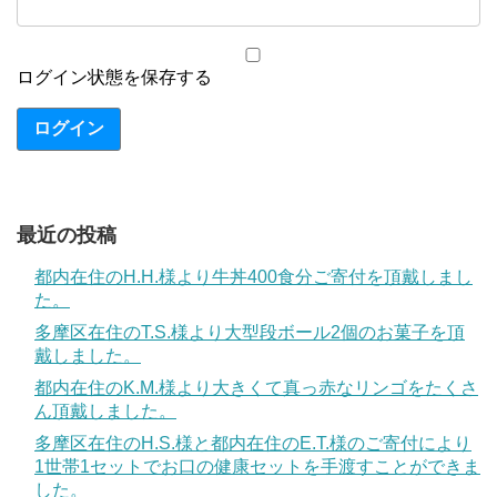
ログイン状態を保存する
ログイン
最近の投稿
都内在住のH.H.様より牛丼400食分ご寄付を頂戴しまし
た。
多摩区在住のT.S.様より大型段ボール2個のお菓子を頂
戴しました。
都内在住のK.M.様より大きくて真っ赤なリンゴをたくさ
ん頂戴しました。
多摩区在住のH.S.様と都内在住のE.T.様のご寄付により
1世帯1セットでお口の健康セットを手渡すことができま
した。