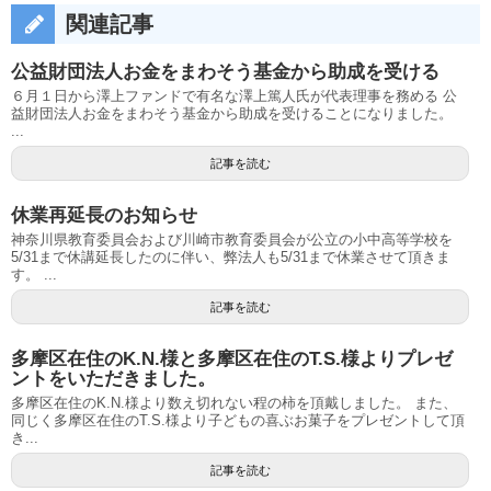
関連記事
公益財団法人お金をまわそう基金から助成を受ける
６月１日から澤上ファンドで有名な澤上篤人氏が代表理事を務める 公
益財団法人お金をまわそう基金から助成を受けることになりました。
...
記事を読む
休業再延長のお知らせ
神奈川県教育委員会および川崎市教育委員会が公立の小中高等学校を
5/31まで休講延長したのに伴い、弊法人も5/31まで休業させて頂きま
す。 ...
記事を読む
多摩区在住のK.N.様と多摩区在住のT.S.様よりプレゼ
ントをいただきました。
多摩区在住のK.N.様より数え切れない程の柿を頂戴しました。 また、
同じく多摩区在住のT.S.様より子どもの喜ぶお菓子をプレゼントして頂
き...
記事を読む