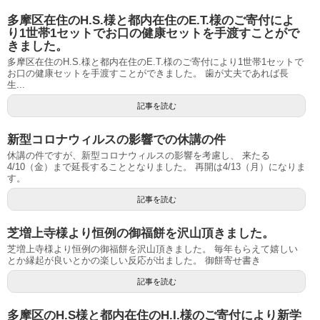
多摩区在住のH.S.様と都内在住のE.T.様のご寄付によ
り1世帯1セットでお口の健康セットを手渡すことがで
きました。
多摩区在住のH.S.様と都内在住のE.T.様のご寄付により1世帯1セットで
お口の健康セットを手渡すことができました。 歯が丈夫であれば長
生...
記事を読む
新型コロナウィルスの影響での休講の件
休講の件ですが、新型コロナウィルスの影響を考慮し、 来たる
4/10（金）まで延長することとなりました。 再開は4/13（月）になりま
す。
記事を読む
芝増上寺様より恒例の御福餅を沢山頂きました。
芝増上寺様より恒例の御福餅を沢山頂きました。 毎年もらえて嬉しい
とか縁起が良いとかの楽しい反応が出ました。 御餅寄せ書き
記事を読む
多摩区のH.S様と都内在住のH.I.様のご寄付により新学