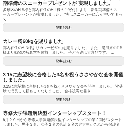
期準備のスニーカープレゼントが 実現しました。
多摩区のH.S様と都内在住のH.I.様のご寄付により、新学期準備のスニ
ーカープレゼントが実現しました。 “実はスニーカーに穴が空いて困っ
て...
記事を読む
カレー粉60kgを賜りました
都内在住のA.N様よりカレー粉60kgを賜りました。 また、湯河原のT.S
様より動物の写真本を頂戴しました。 子ども達は大喜びです。 ...
記事を読む
3.15に志望校に合格した3名を祝うささやかな会を開催
しました。
3.15に志望校に合格した3名を祝うささやかな会を開催しました。 皆受
験で成長して頼もしくなりました。 合格祝寄せ書き
記事を読む
専修大学課題解決型インターシップスタート！
5月２０日から専修大学課題解決型インターシップの第２期がスタート
しました。男子３名、女子２名の合計５名の専大生がこれから保護者
...