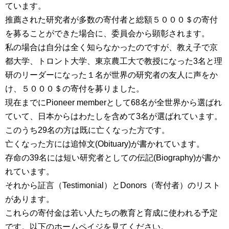
ています。
推薦された研究者が多数の寄付者と総額５０００＄の寄付
を募ることができた場合に、委員会から顕彰されます。
私の場合は自分は全く知らなかったのですが、教え子で京
都大学、トロント大学、東京農工大で教授になった3名と理
研のリーダーになった１名が世界の研究者の友人に声をか
け、５０００＄の寄付を募りました。
現在までにPioneer memberとして68名が全世界から選ばれ
ていて、日本からはわたしを含めて3名が選ばれています。
このうち29名の方は既に亡くなった方です。
亡くなった方には追悼文(Obituary)が書かれています。
存命の39名には短い研究者としての伝記(Biography)が書か
れています。
それから証言（Testimonial）とDonors（寄付者）のリスト
があります。
これらの寄付金は若い人たちの教育と育成に使われる予定
です。以下のホームペイジを見てください。